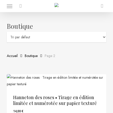
Menu
Skip
to
search
Close
Cart
Cart
main
content
Boutique
Accueil
Boutique
Page 2
Hanneton des roses • Tirage en édition
limitée et numérotée sur papier texturé
14,00
€