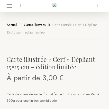
Menu
Skip
to
search
Close
Cart
Cart
main
content
Accueil
Cartes illustrées
Carte illustrée « Cerf » Dépliant
15×15 cm – édition limitée
Carte illustrée « Cerf » Dépliant
15×15 cm – édition limitée
À partir de
3,00
€
Carte de voeux dépliante, format fermé 15x15cm, sur Rives Vergé
300g pour une finition sophistiquée.