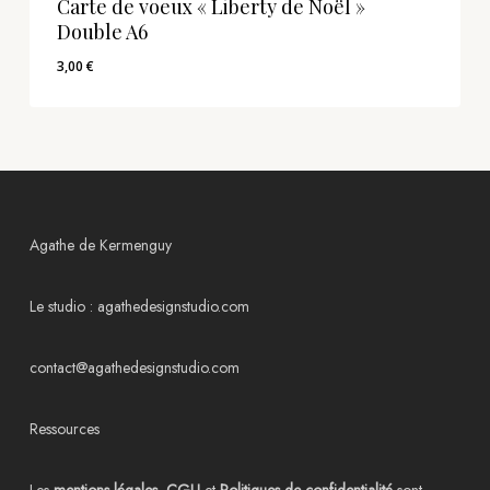
Carte de voeux « Liberty de Noël »
Double A6
3,00
€
3,00
€
Agathe de Kermenguy
Le studio :
agathedesignstudio.com
contact@agathedesignstudio.com
Ressources